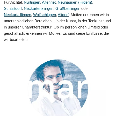
Für Aichtal,
Nürtingen
,
Altenriet
,
Neuhausen (Fildern)
,
Schlaitdorf
,
Neckartenzlingen
,
Großbettlingen
oder
Neckartailfingen
,
Wolfschlugen
,
Altdorf
: Motive erkennen wir in
unterschiedlichen Bereichen – in der Kunst, in der Tonkunst und
in unserer Charakterstruktur; Ob im persönlichen Umfeld oder
geschäftlich, erkennen wir Motive. Es sind diese Einflüsse, die
wir bearbeiten.