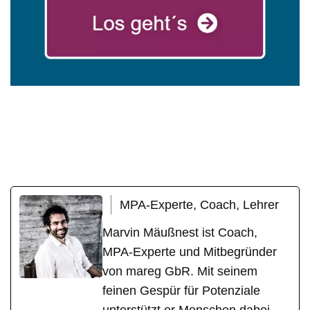
mareg
Ihr Coach &
für
GbR
Motivationstrainer
Aislingen
MPA-Experte, Coach, Lehrer
Marvin Mäußnest ist Coach,
MPA-Experte und Mitbegründer
von mareg GbR. Mit seinem
feinen Gespür für Potenziale
unterstützt er Menschen dabei,