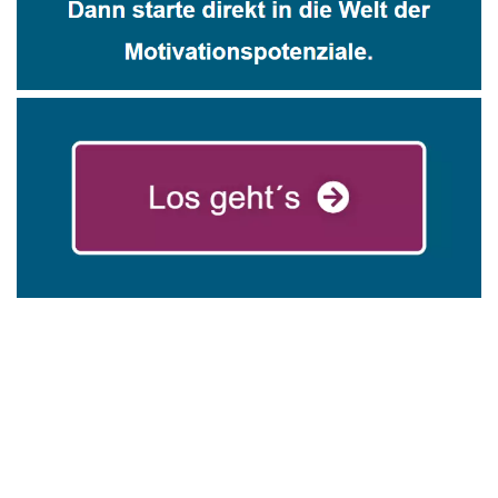
in
mareg
Ihr Coach &
Altenstad
GbR
Motivationstrainer
t