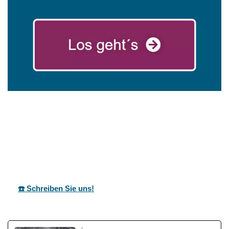
in
mareg
Ihr Coach &
Ammerbuc
GbR
Motivationstrainer
h
☎️ Schreiben Sie uns!