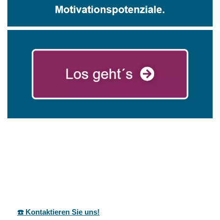
für
mareg
Ihr Coach &
Asselfinge
GbR
Motivationstrainer
n
☎️ Kontaktieren Sie uns!