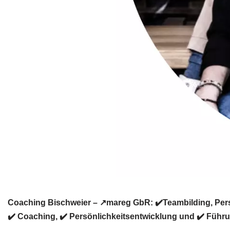
Coaching Bischweier – ↗️mareg GbR: ✔️Teambilding, Pers
✔️ Coaching, ✔️ Persönlichkeitsentwicklung und ✔️ Führun