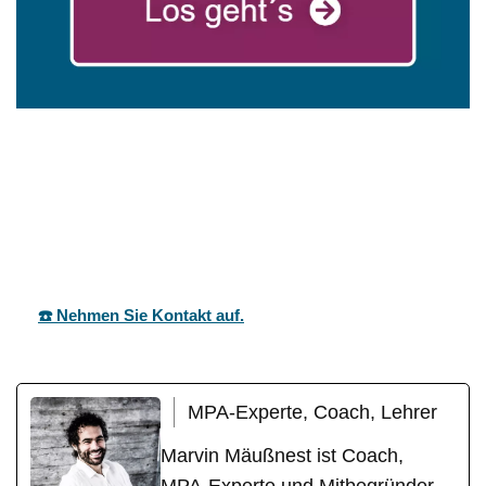
in
mareg
Ihr Coach &
Böhmenkir
GbR
Motivationstrainer
ch
☎️ Nehmen Sie Kontakt auf.
MPA-Experte, Coach, Lehrer
Marvin Mäußnest ist Coach,
MPA-Experte und Mitbegründer