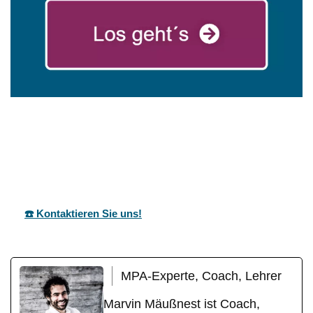
mareg
Ihr Coach &
in
GbR
Motivationstrainer
Bretten
☎️ Kontaktieren Sie uns!
MPA-Experte, Coach, Lehrer
Marvin Mäußnest ist Coach,