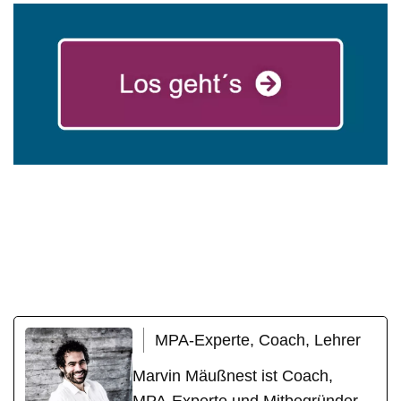
in
mareg
Ihr Coach &
Buchhei
GbR
Motivationstrainer
m
MPA-Experte, Coach, Lehrer
Marvin Mäußnest ist Coach,
MPA-Experte und Mitbegründer