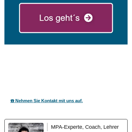
in
mareg
Ihr Coach &
Finninge
GbR
Motivationstrainer
n
☎️ Nehmen Sie Kontakt mit uns auf.
MPA-Experte, Coach, Lehrer