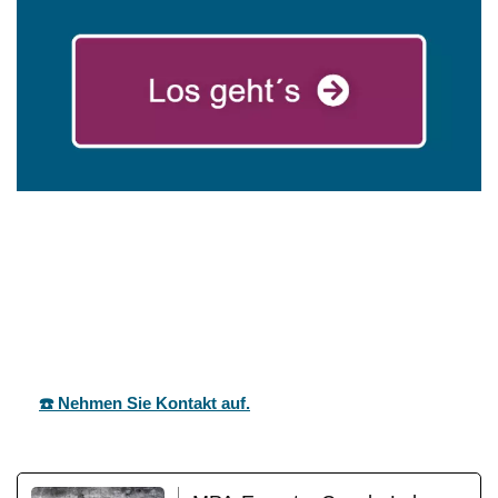
in
mareg
Ihr Coach &
Frittlinge
GbR
Motivationstrainer
n
☎️ Nehmen Sie Kontakt auf.