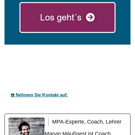
mareg
Ihr Coach &
in
GbR
Motivationstrainer
Gaiberg
☎️ Nehmen Sie Kontakt auf.
MPA-Experte, Coach, Lehrer
Marvin Mäußnest ist Coach,