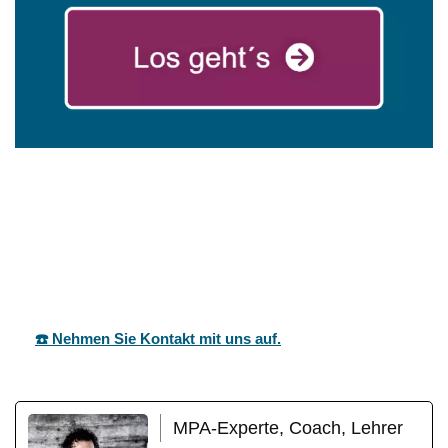
für
mareg
Ihr Coach &
Grundshei
GbR
Motivationstrainer
m
☎️ Nehmen Sie Kontakt mit uns auf.
MPA-Experte, Coach, Lehrer