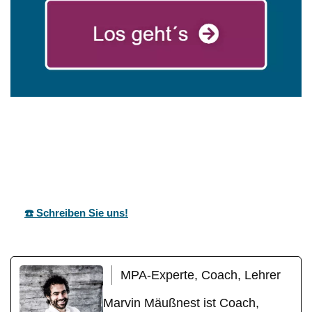
mareg
Ihr Coach &
für
GbR
Motivationstrainer
Güglingen
☎️ Schreiben Sie uns!
MPA-Experte, Coach, Lehrer
Marvin Mäußnest ist Coach,