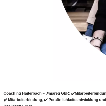
Coaching Haiterbach – ↗️mareg GbR: ✔️Mitarbeiterbindun
✔️ Mitarbeiterbindung, ✔️ Persönlichkeitsentwicklung un