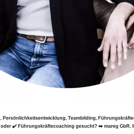
 Persönlichkeitsentwicklung, Teambilding, Führungskräftec
 oder ✔️ Führungskräftecoaching gesucht? ➡️ mareg GbR, Ih