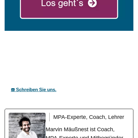
für
mareg
Ihr Coach &
Hohentenge
GbR
Motivationstrainer
n
☎️ Schreiben Sie uns.
MPA-Experte, Coach, Lehrer
Marvin Mäußnest ist Coach,
MPA-Experte und Mitbegründer