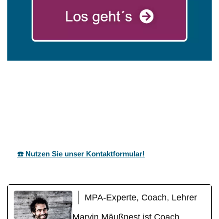
für
mareg
Ihr Coach &
Hüttishei
GbR
Motivationstrainer
m
☎️ Nutzen Sie unser Kontaktformular!
MPA-Experte, Coach, Lehrer
Marvin Mäußnest ist Coach,