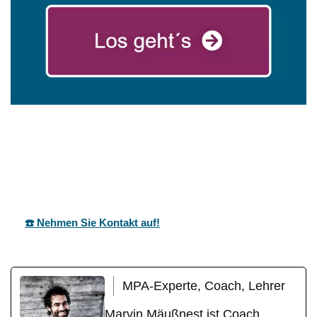
mareg
Ihr Coach &
für
GbR
Motivationstrainer
Jagstzell
☎️ Nehmen Sie Kontakt auf!
MPA-Experte, Coach, Lehrer
Marvin Mäußnest ist Coach,