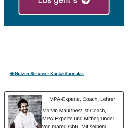
mareg
Ihr Coach &
für
GbR
Motivationstrainer
Kohlberg
☎️ Nutzen Sie unser Kontaktformular.
MPA-Experte, Coach, Lehrer
Marvin Mäußnest ist Coach,
MPA-Experte und Mitbegründer
von mareg GbR. Mit seinem