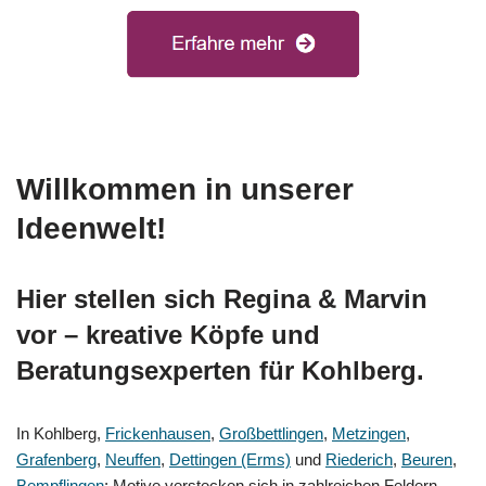
Willkommen in unserer
Ideenwelt!
Hier stellen sich Regina & Marvin
vor – kreative Köpfe und
Beratungsexperten für Kohlberg.
In Kohlberg,
Frickenhausen
,
Großbettlingen
,
Metzingen
,
Grafenberg
,
Neuffen
,
Dettingen (Erms)
und
Riederich
,
Beuren
,
Bempflingen
: Motive verstecken sich in zahlreichen Feldern –