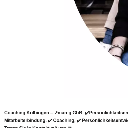
Coaching Kolbingen – ↗️mareg GbR: ✔️Persönlichkeitsent
Mitarbeiterbindung, ✔️ Coaching, ✔️ Persönlichkeitsentw