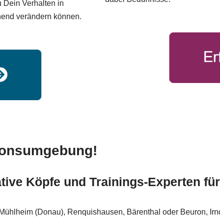
 Dein Verhalten in
hend verändern können.
tionsumgebung!
ative Köpfe und Trainings-Experten fü
 Mühlheim (Donau), Renquishausen, Bärenthal oder Beuron, Irnd