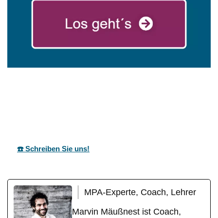
mareg
Ihr Coach &
in
GbR
Motivationstrainer
Löchgau
☎️ Schreiben Sie uns!
MPA-Experte, Coach, Lehrer
Marvin Mäußnest ist Coach,