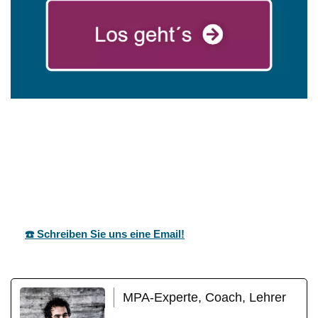
für
mareg
Ihr Coach &
Ludwigsbur
GbR
Motivationstrainer
g
☎️ Schreiben Sie uns eine Email!
MPA-Experte, Coach, Lehrer