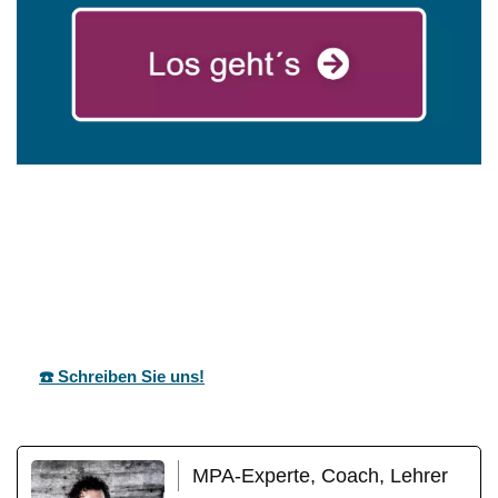
für
mareg
Ihr Coach &
Neunkirche
GbR
Motivationstrainer
n
☎️ Schreiben Sie uns!
MPA-Experte, Coach, Lehrer