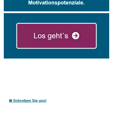
mareg
Ihr Coach &
in Oberndorf
GbR
Motivationstrainer
(Neckar)
☎️ Schreiben Sie uns!