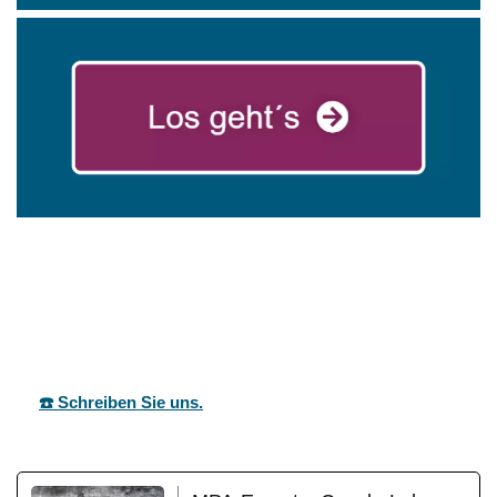
mareg
Ihr Coach &
für
GbR
Motivationstrainer
Östringen
☎️ Schreiben Sie uns.