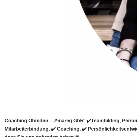
Coaching Ohmden – ↗️mareg GbR: ✔️Teambilding, Persönli
Mitarbeiterbindung, ✔️ Coaching, ✔️ Persönlichkeitsentw