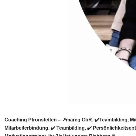
Coaching Pfronstetten – ↗️mareg GbR: ✔️Teambilding, Mi
Mitarbeiterbindung, ✔️ Teambilding, ✔️ Persönlichkeitse