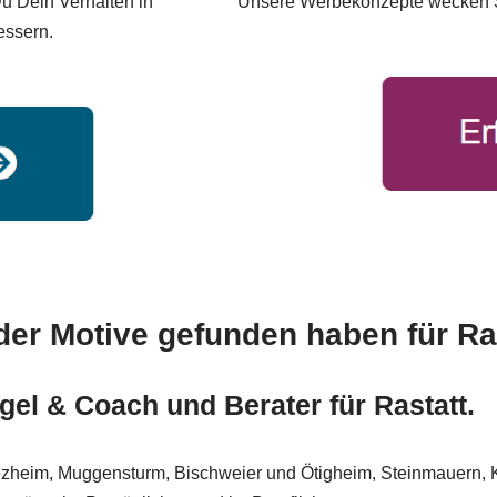
u Dein Verhalten in
Unsere Werbekonzepte wecken S
essern.
der Motive gefunden haben für Ras
gel & Coach und Berater für Rastatt.
fezheim, Muggensturm, Bischweier und Ötigheim, Steinmauern, Ku