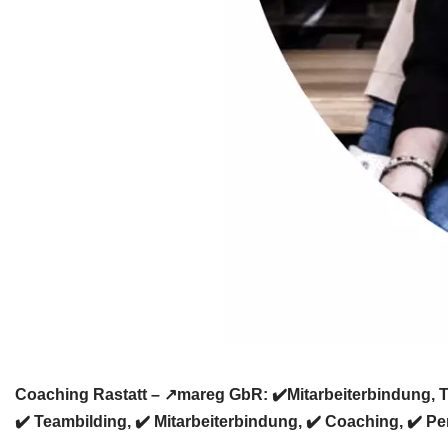
Coaching Rastatt – ↗️mareg GbR: ✔️Mitarbeiterbindung, T
✔️ Teambilding, ✔️ Mitarbeiterbindung, ✔️ Coaching, ✔️ Pe