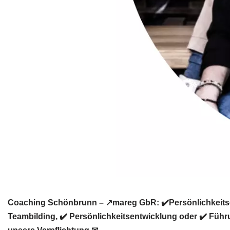
Coaching Schönbrunn – ↗️mareg GbR: ✔️Persönlichkeitsen
Teambilding, ✔️ Persönlichkeitsentwicklung oder ✔️ Führ