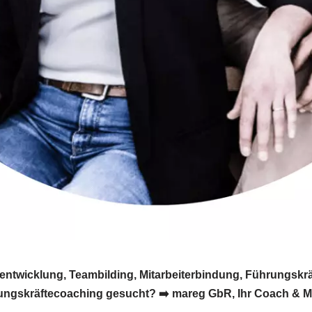
twicklung, Teambilding, Mitarbeiterbindung, Führungskräf
ungskräftecoaching gesucht? ➡️ mareg GbR, Ihr Coach & Mot