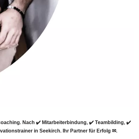
aching. Nach ✔️ Mitarbeiterbindung, ✔️ Teambilding, ✔️
onstrainer in Seekirch. Ihr Partner für Erfolg ✉.