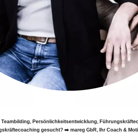
Teambilding, Persönlichkeitsentwicklung, Führungskräfteco
kräftecoaching gesucht? ➡️ mareg GbR, Ihr Coach & Motivati