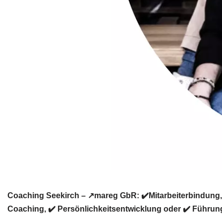
Coaching Seekirch – ↗️mareg GbR: ✔️Mitarbeiterbindung, 
Coaching, ✔️ Persönlichkeitsentwicklung oder ✔️ Führungs