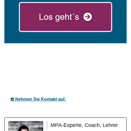
in
mareg
Ihr Coach &
Sternenfel
GbR
Motivationstrainer
s
☎️ Nehmen Sie Kontakt auf.
MPA-Experte, Coach, Lehrer