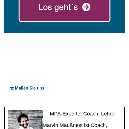
in
mareg
Ihr Coach &
Tiefenbron
GbR
Motivationstrainer
n
☎️ Mailen Sie uns.
MPA-Experte, Coach, Lehrer
Marvin Mäußnest ist Coach,