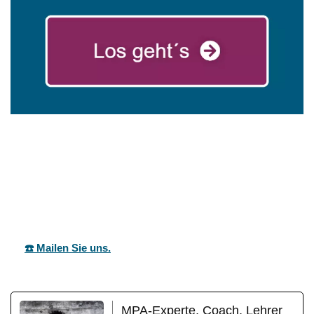
für
mareg
Ihr Coach &
Untermarcht
GbR
Motivationstrainer
al
☎️ Mailen Sie uns.
MPA-Experte, Coach, Lehrer