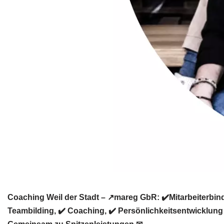
Coaching Weil der Stadt – ↗️mareg GbR: ✔️Mitarbeiterbin
Teambilding, ✔️ Coaching, ✔️ Persönlichkeitsentwicklung