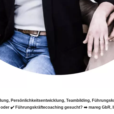
dung, Persönlichkeitsentwicklung, Teambilding, Führungskr
 oder ✔️ Führungskräftecoaching gesucht? ➡️ mareg GbR, Ihr