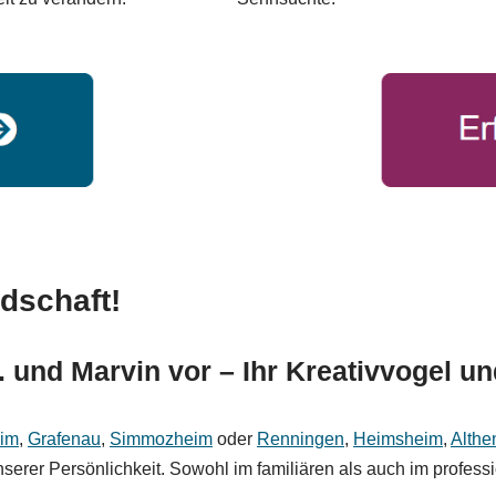
dschaft!
t. und Marvin vor – Ihr Kreativvogel u
eim
,
Grafenau
,
Simmozheim
oder
Renningen
,
Heimsheim
,
Althe
serer Persönlichkeit. Sowohl im familiären als auch im profess