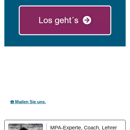
für
mareg
Ihr Coach &
Allmersbach
GbR
Motivationstrainer
(Tal)
☎️ Mailen Sie uns.
MPA-Experte, Coach, Lehrer