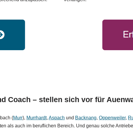
d Coach – stellen sich vor für Auenwa
zbach (
Murr
),
Murrhardt
,
Aspach
und
Backnang
,
Oppenweiler
,
Ru
ten als auch im beruflichen Bereich. Und genau solche Antriebe