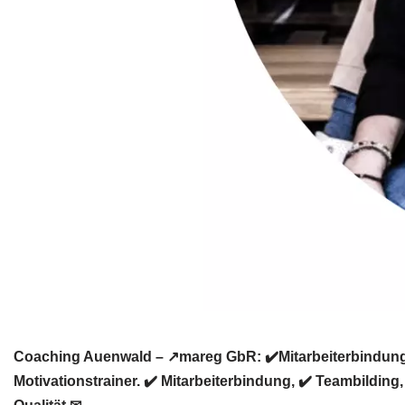
Coaching Auenwald – ↗️mareg GbR: ✔️Mitarbeiterbindung
Motivationstrainer. ✔️ Mitarbeiterbindung, ✔️ Teambildin