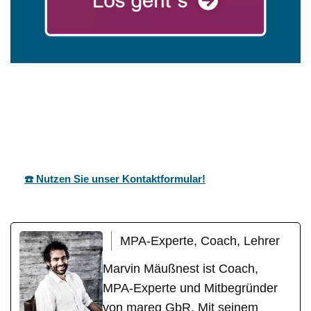
mareg
Ihr Coach &
in
GbR
Motivationstrainer
Flein
☎️ Nutzen Sie unser Kontaktformular!
MPA-Experte, Coach, Lehrer
Marvin Mäußnest ist Coach,
MPA-Experte und Mitbegründer
von mareg GbR. Mit seinem