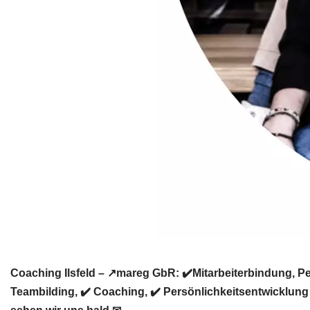
Coaching Ilsfeld – ↗️mareg GbR: ✔️Mitarbeiterbindung, P
Teambilding, ✔️ Coaching, ✔️ Persönlichkeitsentwicklung 