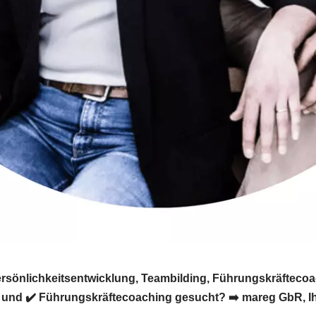
ersönlichkeitsentwicklung, Teambilding, Führungskräftecoac
und ✔️ Führungskräftecoaching gesucht? ➡️ mareg GbR, Ihr C