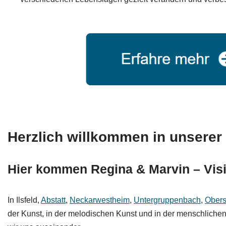
Herzlich willkommen in unserer 
Hier kommen Regina & Marvin – Visio
In Ilsfeld,
Abstatt
,
Neckarwestheim
,
Untergruppenbach
,
Obers
der Kunst, in der melodischen Kunst und in der menschlichen 