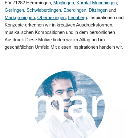
Für 71282 Hemmingen,
Möglingen
,
Korntal-Münchingen
,
Gerlingen
,
Schwieberdingen
,
Eberdingen
,
Ditzingen
und
Markgröningen
,
Oberriexingen
,
Leonberg
: Inspirationen und
Konzepte erkennen wir in kreativen Ausdrucksformen,
musikalischen Kompositionen und in dem persönlichen
Ausdruck.Diese Motive finden wir im Alltag und im
geschäftlichen Umfeld.Mit diesen Inspirationen handeln wir.