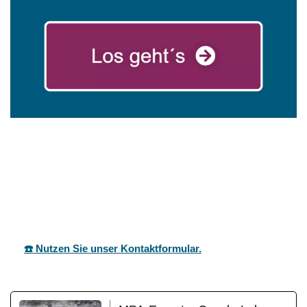
für
mareg
Ihr Coach &
Hemminge
GbR
Motivationstrainer
n
☎️ Nutzen Sie unser Kontaktformular.