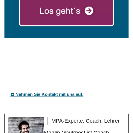
in
mareg
Ihr Coach &
Markgrönin
GbR
Motivationstrainer
gen
☎️ Nehmen Sie Kontakt mit uns auf.
MPA-Experte, Coach, Lehrer
Marvin Mäußnest ist Coach,