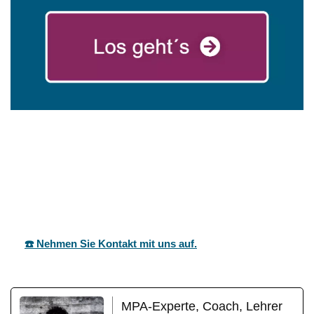
in
mareg
Ihr Coach &
Nordhei
GbR
Motivationstrainer
m
☎️ Nehmen Sie Kontakt mit uns auf.
MPA-Experte, Coach, Lehrer