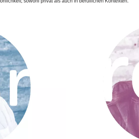
sönlichkeit; sowohl privat als auch in beruflichen Kontexten.