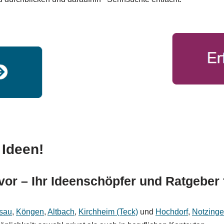
 Ideen!
 vor – Ihr Ideenschöpfer und Ratgeber
isau
,
Köngen
,
Altbach
,
Kirchheim (Teck)
und
Hochdorf
,
Notzing