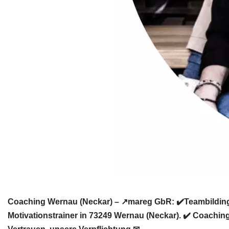
Coaching Wernau (Neckar) – ↗️mareg GbR: ✔️Teambilding,
Motivationstrainer in 73249 Wernau (Neckar). ✔️ Coaching