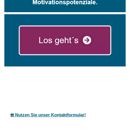
mareg
Ihr Coach &
in
GbR
Motivationstrainer
Köngen
☎️ Nutzen Sie unser Kontaktformular!