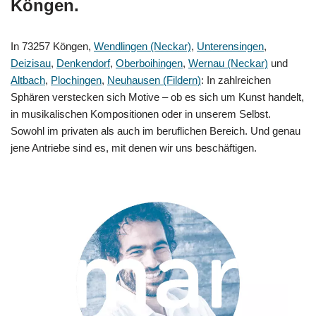
Köngen.
In 73257 Köngen,
Wendlingen (Neckar)
,
Unterensingen
,
Deizisau
,
Denkendorf
,
Oberboihingen
,
Wernau (Neckar)
und
Altbach
,
Plochingen
,
Neuhausen (Fildern)
: In zahlreichen
Sphären verstecken sich Motive – ob es sich um Kunst handelt,
in musikalischen Kompositionen oder in unserem Selbst.
Sowohl im privaten als auch im beruflichen Bereich. Und genau
jene Antriebe sind es, mit denen wir uns beschäftigen.