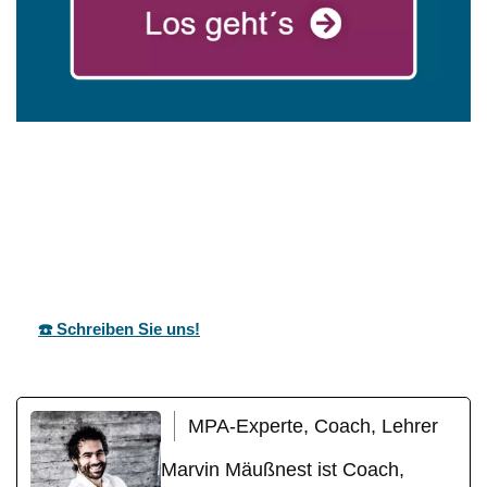
in
mareg
Ihr Coach &
Denkendo
GbR
Motivationstrainer
rf
☎️ Schreiben Sie uns!
MPA-Experte, Coach, Lehrer
Marvin Mäußnest ist Coach,