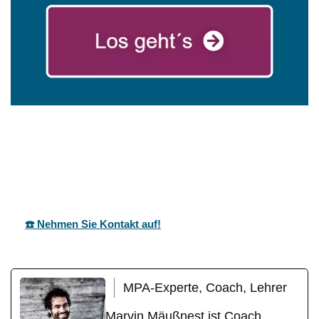
mareg
Ihr Coach &
für
GbR
Motivationstrainer
Ostfildern
☎️ Nehmen Sie Kontakt auf!
MPA-Experte, Coach, Lehrer
Marvin Mäußnest ist Coach,